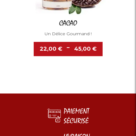
CACAO
Un Délice Gourmand !
Plage
–
22,00
€
45,00
€
de
prix :
22,00 €
à
45,00 €
PAIEMENT
SÉCURISÉ