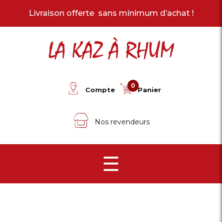
Livraison offerte sans minimum d’achat !
LA KAZ À RHUM
0
Compte
Panier
Nos revendeurs
☰
Tous les produits
Les arrangés