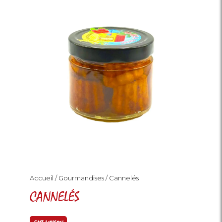
Les vieux rhums
Coffrets
Gourmandises
Les planteurs
Notre savoir faire
Revendeurs
Blog
Contact
Accueil
/
Gourmandises
/ Cannelés
CANNELÉS